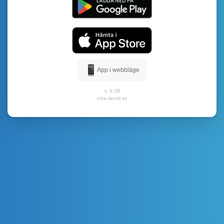
App i webbläge
v. 9.38
elsa.itendi.se