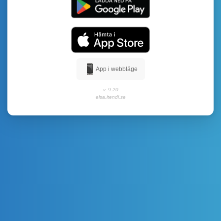
App i webbläge
v. 9.20
elsa.itendi.se