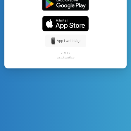
App i webbläge
v. 9.19
elsa.itendi.se